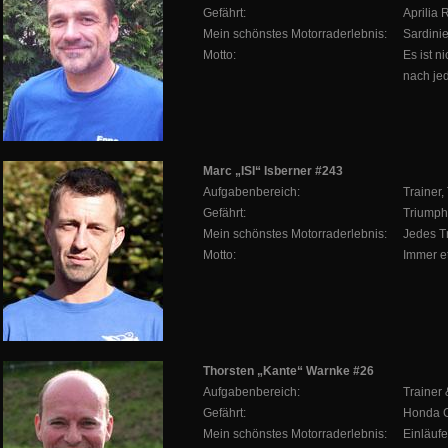
Gefährt:
Aprilia 
Mein schönstes Motorraderlebnis:
Sardinie
Motto:
Es ist n
nach jed
Marc „ISI“ Isberner #243
Aufgabenbereich:
Trainer,
Gefährt:
Triumph
Mein schönstes Motorraderlebnis:
Jedes Tr
Motto:
Immer e
Thorsten „Kante“ Warnke #26
Aufgabenbereich:
Trainer
Gefährt:
Honda 
Mein schönstes Motorraderlebnis:
Einläuf