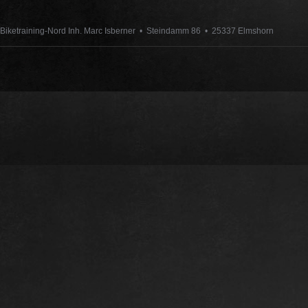
Biketraining-Nord Inh. Marc Isberner • Steindamm 86 • 25337 Elmshorn