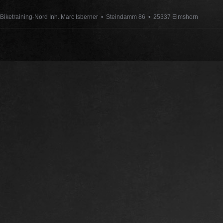
Biketraining-Nord Inh. Marc Isberner • Steindamm 86 • 25337 Elmshorn