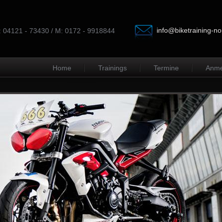
info@biketraining-no
: 04121 - 73430 / M: 0172 - 9918844
Home
Trainings
Termine
Anme